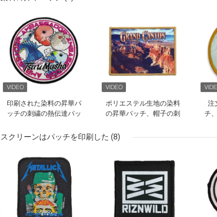
修繕する
ベストプライス
ベストプライス
ベス
印刷された染料の昇華パ
ポリエステル生地の染料
注
ッチの刺繍の熱伝達パッ
の昇華パッチ、帽子の刺
チ
チ
繍パッチ
スクリーンはパッチを印刷した
(8)
ベストプライス
ベストプライス
ベス