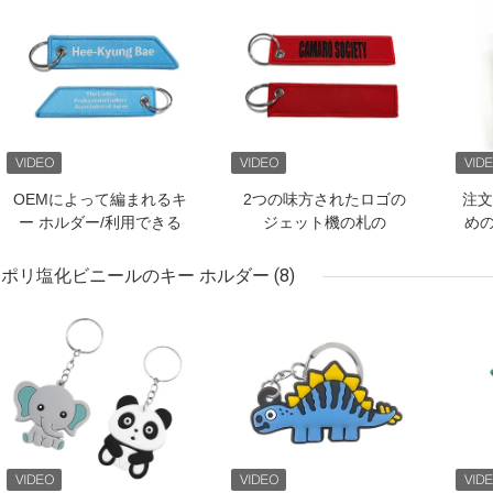
OEMによって編まれるキ
2つの味方されたロゴの
注文
ー ホルダー/利用できる
ジェット機の札の
め
生地のKeychainの個人化
Keychainの長方形のおか
る
されたサンプル
しい習慣
ポリ塩化ビニールのキー ホルダー
(8)
ベストプライス
ベストプライス
ベス