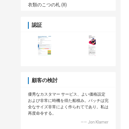
衣類のこつの札
(8)
認証
顧客の検討
優秀なカスタマー サービス、よい価格設定
および非常に時機を得た船積み。パッチは完
全なサイズ非常によく作られてであり。私は
再度命令する。
—— Jon Klamer