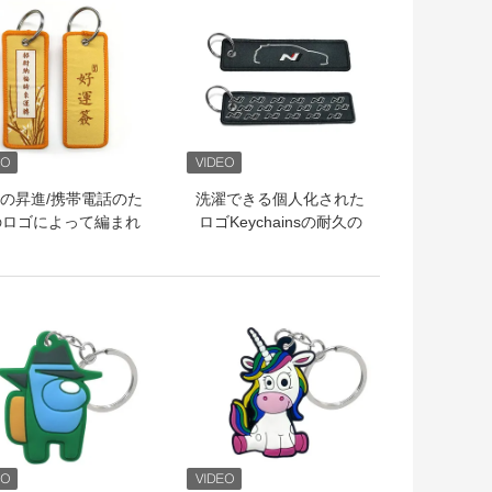
の昇進/携帯電話のた
洗濯できる個人化された
のロゴによって編まれ
ロゴKeychainsの耐久の
キー ホルダーOEMの
編まれたキーFob
設計
トプライス
ベストプライス