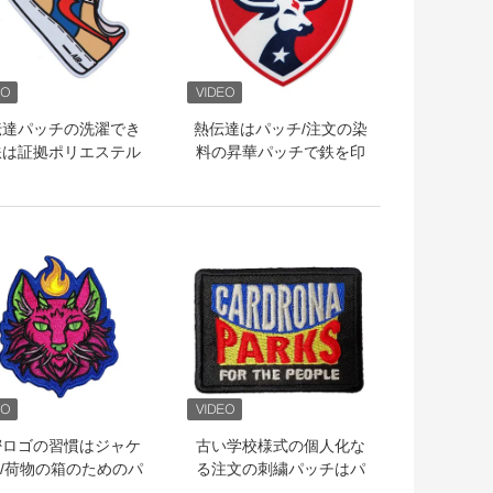
伝達パッチの洗濯でき
熱伝達はパッチ/注文の染
鉄は証拠ポリエステル
料の昇華パッチで鉄を印
生地材料を縮める
刷した
トプライス
ベストプライス
密ロゴの習慣はジャケ
古い学校様式の個人化な
/荷物の箱のためのパ
る注文の刺繍パッチはパ
ッチを刺繍した
ッチで縫う