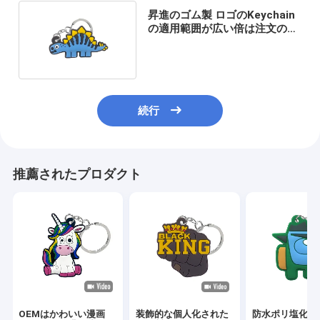
昇進のゴム製 ロゴのKeychain
の適用範囲が広い倍は注文の
Keychain味方した
続行
推薦されたプロダクト
OEMはかわいい漫画
装飾的な個人化された
防水ポリ塩化ビ