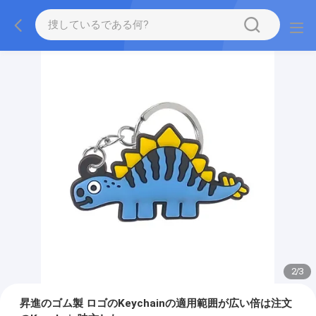
2
/
3
昇進のゴム製 ロゴのKeychainの適用範囲が広い倍は注文