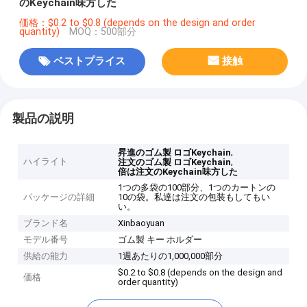
のKeychain味方した
価格：$0.2 to $0.8 (depends on the design and order
quantity)
MOQ：500部分
ベストプライス
接触
製品の説明
,
昇進のゴム製 ロゴKeychain
ハイライト
,
注文のゴム製 ロゴKeychain
倍は注文のKeychain味方した
1つの多袋の100部分、1つのカートンの
パッケージの詳細
10の袋。私達は注文の包装もしてもい
い。
ブランド名
Xinbaoyuan
モデル番号
ゴム製 キー ホルダー
供給の能力
1週あたりの1,000,000部分
$0.2 to $0.8 (depends on the design and
価格
order quantity)