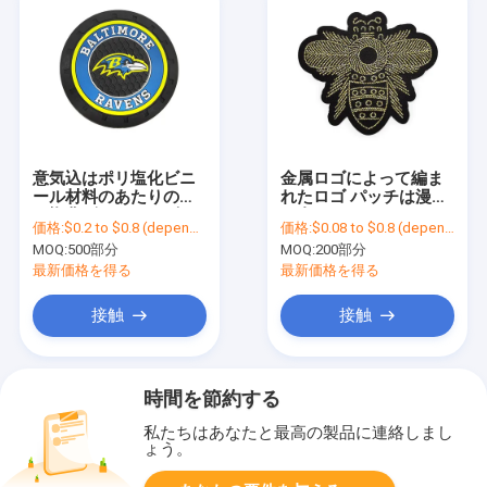
意気込はポリ塩化ビニ
金属ロゴによって編ま
ール材料のあたりのポ
れたロゴ パッチは漫画
リ塩化ビニールのゴム
の布パッチをカスタマ
価格:
$0.2 to $0.8 (depends on the design and order quantity)
価格:
$0.08 to $0.8 (depends on the design and order quantity)
製 パッチを浮彫りにし
イズした
MOQ:
500部分
MOQ:
200部分
た
最新価格を得る
最新価格を得る
接触
接触
時間を節約する
私たちはあなたと最高の製品に連絡しまし
ょう。