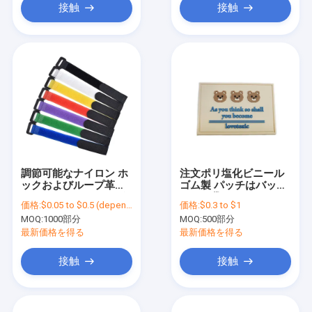
接触
接触
調節可能なナイロン ホ
注文ポリ塩化ビニール
ックおよびループ革紐
ゴム製 パッチはバック
はバックルのホックが
パック袋のための3Dロ
価格:
$0.05 to $0.5 (depends on the design and order quantity)
価格:
$0.3 to $1
付いているタイのヴェ
ゴのゴム製 パッチを浮
MOQ:
1000部分
MOQ:
500部分
ルクロ革紐をケーブル
彫りにした
で通信する
最新価格を得る
最新価格を得る
接触
接触