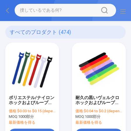
すべてのプロダクト
(474)
ポリエステル/ナイロン
耐久の黒いヴェルクロ
ホックおよびループは
ホックおよびループ・
15*1.5cmヴェルクロ
ケーブルのタイのサイ
価格:
$0.03 to $0.15 (depends on the design and order quantity)
価格:
$0.04 to $0.2 (depends on the design and order quantity)
ケーブルのタイを紐で
ズはカスタマイズした
MOQ:
1000部分
MOQ:
1000部分
縛る
最新価格を得る
最新価格を得る