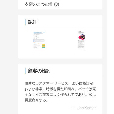
衣類のこつの札
(8)
認証
顧客の検討
優秀なカスタマー サービス、よい価格設定
および非常に時機を得た船積み。パッチは完
全なサイズ非常によく作られてであり。私は
再度命令する。
—— Jon Klamer