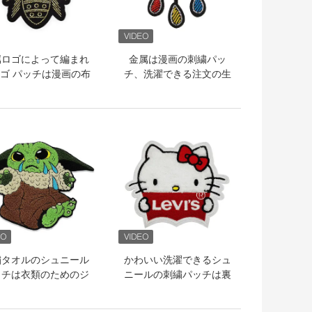
属ロゴによって編まれ
金属は漫画の刺繍パッ
ゴ パッチは漫画の布
チ、洗濯できる注文の生
ッチをカスタマイズし
地のロゴ パッチに通す
た
トプライス
ベストプライス
繍タオルのシュニール
かわいい洗濯できるシュ
ッチは衣類のためのジ
ニールの刺繍パッチは裏
ット パッチを個人化
付けで縫うアップリケを
した
つける