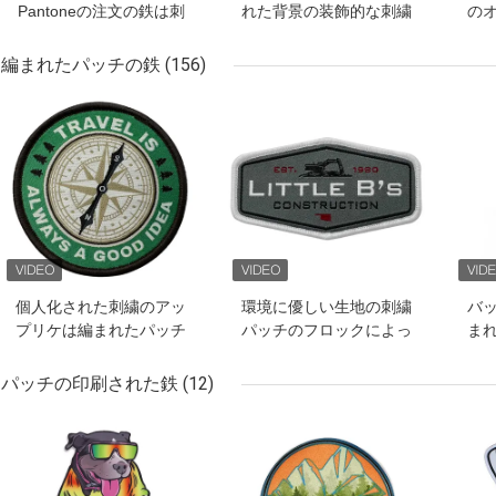
Pantoneの注文の鉄は刺
れた背景の装飾的な刺繍
の
繍された布パッチを着色
パッチOEMの部分的な円
ト
する
形
編まれたパッチの鉄
(156)
ベストプライス
ベストプライス
ベス
個人化された刺繍のアッ
環境に優しい生地の刺繍
バ
プリケは編まれたパッチ
パッチのフロックによっ
ま
のOverlockの端の環境に
て編まれるバッジは
ゴ 
優しい鉄を修繕する
Merrowのボーダーの鉄を
パッチの印刷された鉄
(12)
修繕する
ベストプライス
ベストプライス
ベス