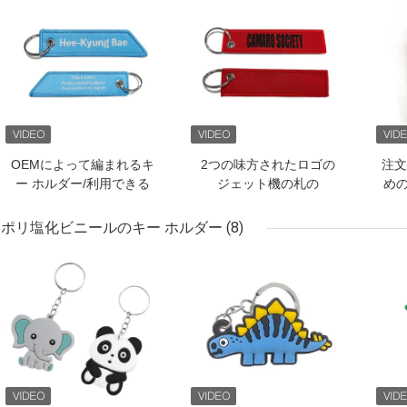
OEMによって編まれるキ
2つの味方されたロゴの
注文
ー ホルダー/利用できる
ジェット機の札の
め
生地のKeychainの個人化
Keychainの長方形のおか
る
されたサンプル
しい習慣
ポリ塩化ビニールのキー ホルダー
(8)
ベストプライス
ベストプライス
ベス