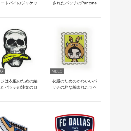
オートバイのジャケッ
されたパッチのPantone
 パッチの生地の鉄
色のペーパー カバー鉄
トプライス
ベストプライス
ッジは衣服のための編
衣服のためのかわいいパ
れたパッチの注文のロ
ッチの粋な編まれたラベ
パッチの鉄のスタイル
ル パッチの洗濯できる鉄
を作る
トプライス
ベストプライス