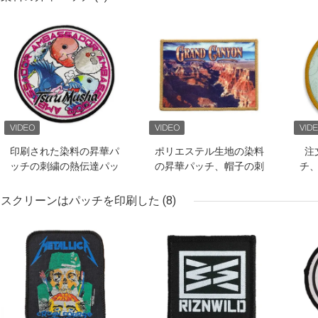
修繕する
ベストプライス
ベストプライス
ベス
印刷された染料の昇華パ
ポリエステル生地の染料
注
ッチの刺繍の熱伝達パッ
の昇華パッチ、帽子の刺
チ
チ
繍パッチ
スクリーンはパッチを印刷した
(8)
ベストプライス
ベストプライス
ベス