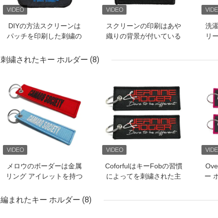
DIYの方法スクリーンは
スクリーンの印刷はあや
洗
パッチを印刷した刺繍の
織りの背景が付いている
リ
帽子パッチが利用できる
衣服パッチで縫う
よ
見本抽出する
刺繍されたキー ホルダー
(8)
ベストプライス
ベストプライス
ベス
メロウのボーダーは金属
CoforfulはキーFobの習慣
Ov
リング アイレットを持つ
によってを刺繍された主
ー 
キー ホルダーの生地物質
札刺繍した
ット
的なOEMを刺繍した
編まれたキー ホルダー
(8)
ベストプライス
ベストプライス
ベス