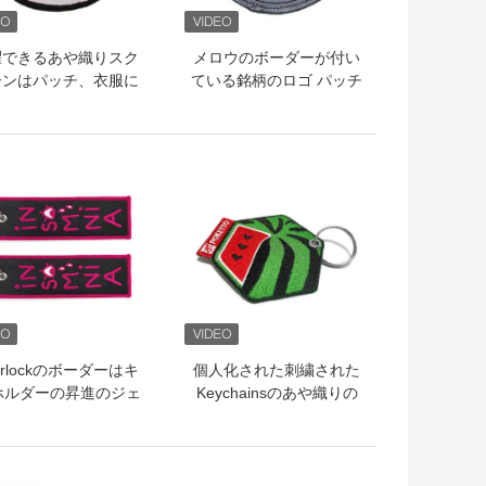
濯できるあや織りスク
メロウのボーダーが付い
ーンはパッチ、衣服に
ている銘柄のロゴ パッチ
ってを印刷された生地
のあや織り/キャンバス材
パッチ印刷した
料で縫いなさい
トプライス
ベストプライス
erlockのボーダーはキ
個人化された刺繍された
ホルダーの昇進のジェ
Keychainsのあや織りの
機の札Keychainsを
背景OEMの刺繍のキー
刺繍した
Fob
トプライス
ベストプライス