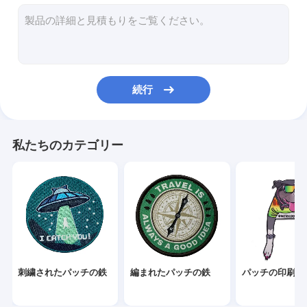
3Dはパッチを刺繍した
編まれたロゴ パッチ
シュニールの刺繍パッチ
続行
染料の昇華パッチ
スクリーンはパッチを印刷した
私たちのカテゴリー
刺繍されたキー ホルダー
編まれたキー ホルダー
ポリ塩化ビニールのキー ホルダー
織物の札のラベル
刺繍されたパッチの鉄
編まれたパッチの鉄
パッチの印刷さ
ポリ塩化ビニールのゴム製 パッチ