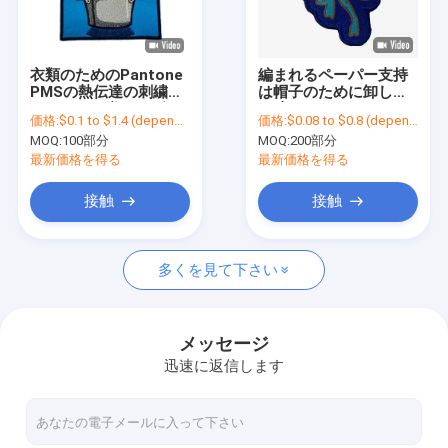
会社案内
品質管理
衣類のためのPantone
編まれるペーパー支持
PMSの熱伝達の刺繍パ
は帽子のために卸し売
お問い合わせ
ッチのあや織りのヴェ
り映画エルフをカスタ
価格:
$0.1 to $1.4 (depends on the design and order quantity)
価格:
$0.08 to $0.8 (depends on the design and order quantity)
ルクロ
ム設計する修繕する
MOQ:
100部分
MOQ:
200部分
ニュース
最新価格を得る
最新価格を得る
すべての場合
接触
接触
多くを見て下さい
刺繍されたパッチの鉄
編まれたパッチの鉄
メッセージ
迅速に返信します
パッチの印刷された鉄
注文の刺繍されたパッチ