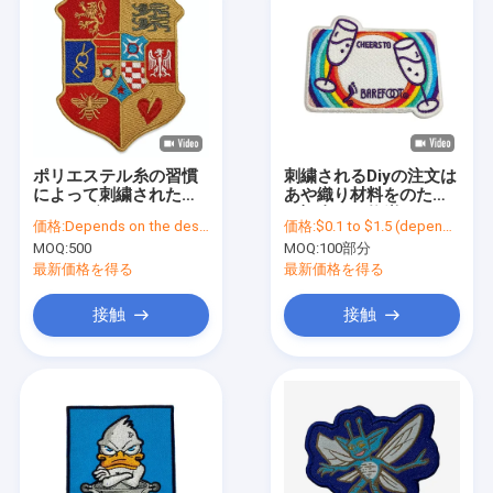
ポリエステル糸の習慣
刺繍されるDiyの注文は
によって刺繍されたパ
あや織り材料をのため
ッチはヴェルクロ パッ
の記念する修繕する
価格:
Depends on the design
価格:
$0.1 to $1.5 (depends on the design and order quantity)
チを個人化した
MOQ:
500
MOQ:
100部分
最新価格を得る
最新価格を得る
接触
接触
ホーム
製品
企業情報