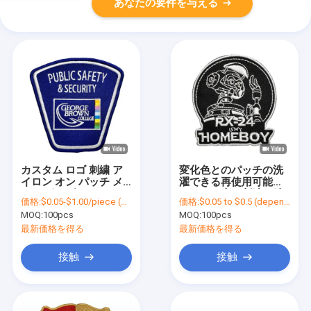
あなたの要件を与える
カスタム ロゴ 刺繍 ア
変化色とのパッチの洗
イロン オン パッチ メ
濯できる再使用可能の
ロー ボーダー カスタム
カートン車の刺繍の鉄
価格:
$0.05-$1.00/piece (depends on the design and order quantity)
価格:
$0.05 to $0.5 (depends on the design and order quantity)
刺繍 パッチ
MOQ:
100pcs
MOQ:
100pcs
最新価格を得る
最新価格を得る
接触
接触