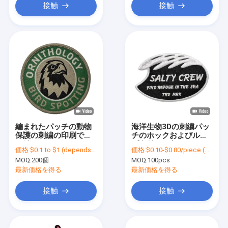
接触
接触
編まれたパッチの動物
海洋生物3Dの刺繍パッ
保護の刺繍の印刷でき
チのホックおよびルー
る鉄はハンドメイドの
プ裏付けの衣服パッチ
価格:
$0.1 to $1 (depends on the design and order quantity)
価格:
$0.10-$0.80/piece (depends on the design and order quantity)
ボーダーを修繕する
MOQ:
200個
MOQ:
100pcs
最新価格を得る
最新価格を得る
接触
接触