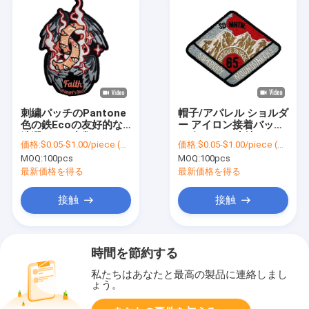
刺繍パッチのPantone
帽子/アパレル ショルダ
色の鉄Ecoの友好的な
ー アイロン接着バッジ
洗濯できる衣類によっ
12色 ツイル生地 ポリ
価格:
$0.05-$1.00/piece (depends on the design and order quantity)
価格:
$0.05-$1.00/piece (depends on the design and order quantity)
て編まれるパッチ
エステル100%
MOQ:
100pcs
MOQ:
100pcs
最新価格を得る
最新価格を得る
接触
接触
時間を節約する
私たちはあなたと最高の製品に連絡しまし
ょう。