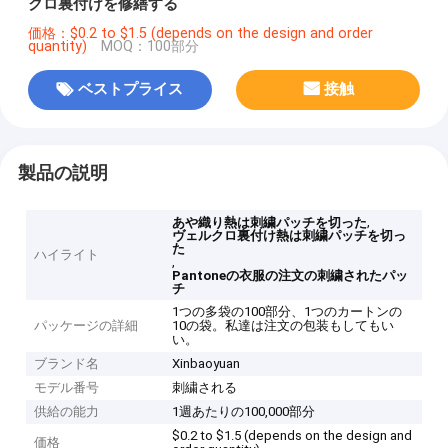
クロ裏付けを修繕する
価格：$0.2 to $1.5 (depends on the design and order
quantity)
MOQ：100部分
ベストプライス
接触
製品の説明
,
あや織り熱は刺繍パッチを切った
ヴェルクロ裏付け熱は刺繍パッチを切っ
た
ハイライト
,
Pantoneの衣服の注文の刺繍されたパッ
チ
1つの多袋の100部分、1つのカートンの
パッケージの詳細
10の袋。私達は注文の包装もしてもい
い。
ブランド名
Xinbaoyuan
モデル番号
刺繍される
供給の能力
1週あたりの100,000部分
$0.2 to $1.5 (depends on the design and
価格