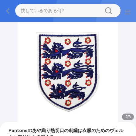
2
/
3
Pantoneのあや織り熱切口の刺繍は衣服のためのヴェル