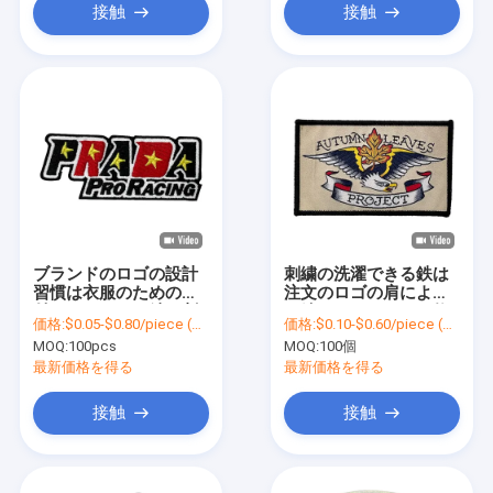
接触
接触
ブランドのロゴの設計
刺繍の洗濯できる鉄は
習慣は衣服のための裏
注文のロゴの肩によっ
付けのパッチの鉄を刺
て編まれるパッチを修
価格:
$0.05-$0.80/piece (depends on the design and order quantity)
価格:
$0.10-$0.60/piece (depends on the design and order quantity)
繍した
繕する
MOQ:
100pcs
MOQ:
100個
最新価格を得る
最新価格を得る
接触
接触