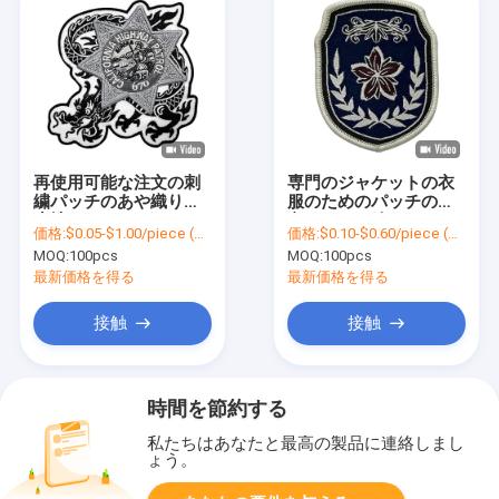
再使用可能な注文の刺
専門のジャケットの衣
繍パッチのあや織りの
服のためのパッチの注
生地/100% のポリエス
文によって編まれるパ
価格:
$0.05-$1.00/piece (depends on the design and order quantity)
価格:
$0.10-$0.60/piece (depends on the design and order quantity)
テルによって刺繍され
ッチの鉄
MOQ:
100pcs
MOQ:
100pcs
るロゴ パッチ
最新価格を得る
最新価格を得る
接触
接触
時間を節約する
私たちはあなたと最高の製品に連絡しまし
ょう。