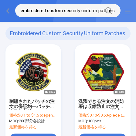
Embroidered Custom Security Uniform Patches
(11)
刺繍されたパッチの注
洗濯できる注文の消防
文の保証均一パッチの
署は収縮防止の注文の
自己接着鉄
チーム パッチを修繕し
価格:
$0.1 to $1.5 (depends on the design and order quantity)
価格:
$0.10-$0.60/piece (depends on the design and order quantity)
ます
MOQ:
200部分各設計
MOQ:
100pcs
最新価格を得る
最新価格を得る