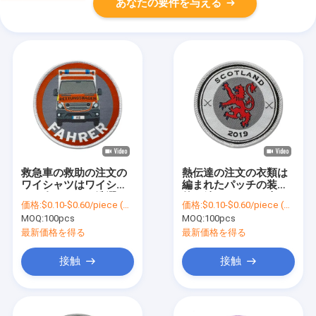
あなたの要件を与える
救急車の救助の注文の
熱伝達の注文の衣類は
ワイシャツはワイシャ
編まれたパッチの装飾
ツの布のための洗濯で
的な鉄にパッチを当て
価格:
$0.10-$0.60/piece (depends on the design and order quantity)
価格:
$0.10-$0.60/piece (depends on the design and order quantity)
きるpantone色を修繕
ます
MOQ:
100pcs
MOQ:
100pcs
します
最新価格を得る
最新価格を得る
接触
接触