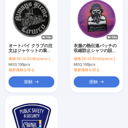
オートバイ クラブの注
衣服の熱伝達パッチの
文はジャケットの装飾
収縮防止シャツの設計
的な衣類のパッチのた
注文の昇華パッチ
価格:
$0.10-$0.80/piece (depends on the design and order quantity)
価格:
$0.10-$0.60/piece (depends on the design and order quantity)
めのパッチのアイロン
MOQ:
100pcs
MOQ:
100pcs
を縫います
最新価格を得る
最新価格を得る
接触
接触
ホーム
製品
企業情報