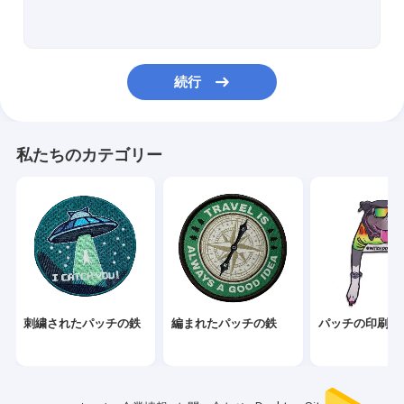
3Dはパッチを刺繍した
編まれたロゴ パッチ
続行
シュニールの刺繍パッチ
染料の昇華パッチ
私たちのカテゴリー
スクリーンはパッチを印刷した
刺繍されたキー ホルダー
編まれたキー ホルダー
ポリ塩化ビニールのキー ホルダー
刺繍されたパッチの鉄
編まれたパッチの鉄
パッチの印刷さ
織物の札のラベル
ポリ塩化ビニールのゴム製 パッチ