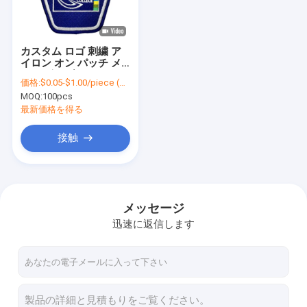
会社案内
品質管理
カスタム ロゴ 刺繍 ア
イロン オン パッチ メ
お問い合わせ
ロー ボーダー カスタム
価格:
$0.05-$1.00/piece (depends on the design and order quantity)
刺繍 パッチ
MOQ:
100pcs
ニュース
最新価格を得る
すべての場合
接触
刺繍されたパッチの鉄
メッセージ
迅速に返信します
編まれたパッチの鉄
パッチの印刷された鉄
注文の刺繍されたパッチ