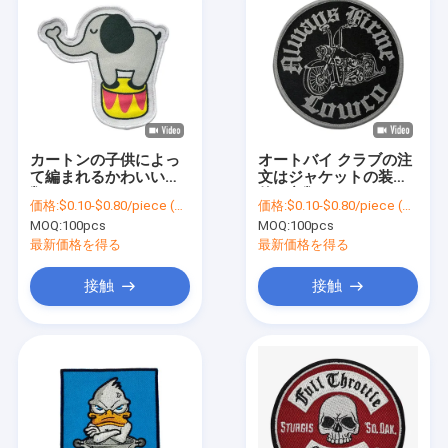
カートンの子供によっ
オートバイ クラブの注
て編まれるかわいい衣
文はジャケットの装飾
類はパッチの
的な衣類のパッチのた
価格:
$0.10-$0.80/piece (depends on the design and order quantity)
価格:
$0.10-$0.80/piece (depends on the design and order quantity)
Shrinkproofのステッ
めのパッチのアイロン
MOQ:
100pcs
MOQ:
100pcs
チの鉄にパッチを当て
を縫います
ます
最新価格を得る
最新価格を得る
接触
接触
ホーム
製品
企業情報