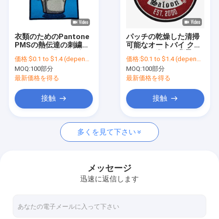
会社案内
品質管理
衣類のためのPantone
パッチの乾燥した清掃
PMSの熱伝達の刺繍パ
可能なオートバイ クラ
お問い合わせ
ッチのあや織りのヴェ
ブのあや織りの背景の
価格:
$0.1 to $1.4 (depends on the design and order quantity)
価格:
$0.1 to $1.4 (depends on the design and order quantity)
ルクロ
鉄
MOQ:
100部分
MOQ:
100部分
ニュース
最新価格を得る
最新価格を得る
すべての場合
接触
接触
多くを見て下さい
刺繍されたパッチの鉄
編まれたパッチの鉄
メッセージ
迅速に返信します
パッチの印刷された鉄
注文の刺繍されたパッチ