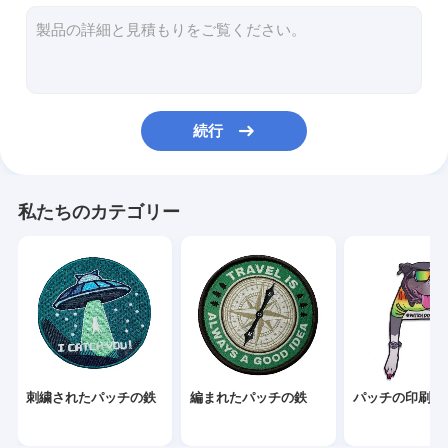
3Dはパッチを刺繍した
編まれたロゴ パッチ
シュニールの刺繍パッチ
続行
染料の昇華パッチ
スクリーンはパッチを印刷した
私たちのカテゴリー
刺繍されたキー ホルダー
編まれたキー ホルダー
ポリ塩化ビニールのキー ホルダー
織物の札のラベル
刺繍されたパッチの鉄
編まれたパッチの鉄
パッチの印刷さ
ポリ塩化ビニールのゴム製 パッチ