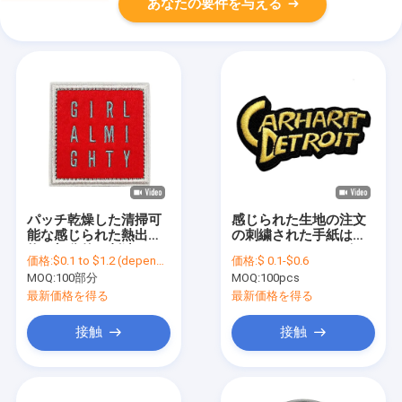
あなたの要件を与える
パッチ乾燥した清掃可
感じられた生地の注文
能な感じられた熱出版
の刺繍された手紙はジ
物の部分的な刺繍され
ャケットのジーンズの
価格:
$0.1 to $1.2 (depends on the design and order quantity)
価格:
$ 0.1-$0.6
た鉄
ための鉄を修繕する
MOQ:
100部分
MOQ:
100pcs
最新価格を得る
最新価格を得る
接触
接触