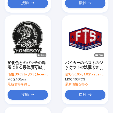
接触
接触
変化色とのパッチの洗
バイカーのベストのジ
濯できる再使用可能の
ャケットの洗濯できる
カートン車の刺繍の鉄
収縮のための注文の刺
価格:
$0.05 to $0.5 (depends on the design and order quantity)
価格:
$0.05-$1.00/piece (depends on the design and order quantity)
繍パッチ
MOQ:
100pcs
MOQ:
100PCS
最新価格を得る
最新価格を得る
接触
接触