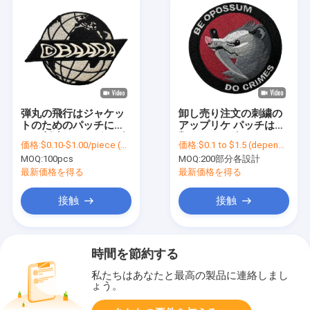
弾丸の飛行はジャケッ
卸し売り注文の刺繍の
トのためのパッチによ
アップリケ パッチは衣
って刺繍されるボーダ
類によって編まれるパ
価格:
$0.10-$1.00/piece (depends on the design and order quantity)
価格:
$0.1 to $1.5 (depends on the design and order quantity)
ー刺繍パッチの鉄を模
ッチの鉄で縫う
MOQ:
100pcs
MOQ:
200部分各設計
倣する
最新価格を得る
最新価格を得る
接触
接触
時間を節約する
私たちはあなたと最高の製品に連絡しまし
ょう。