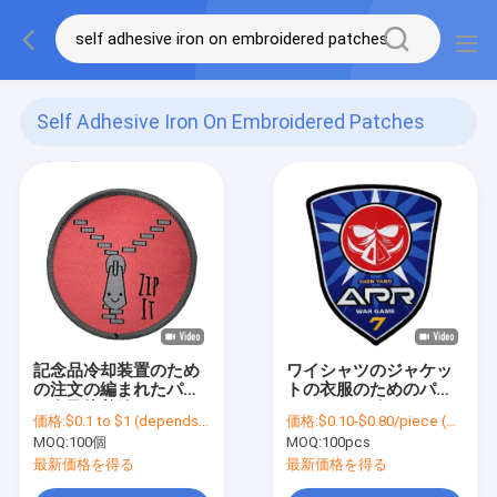
Self Adhesive Iron On Embroidered Patches
(62)
記念品冷却装置のため
ワイシャツのジャケッ
の注文の編まれたパッ
トの衣服のためのパッ
チ自己接着編まれたパ
チによって編まれるパ
価格:
$0.1 to $1 (depends on the design and order quantity)
価格:
$0.10-$0.80/piece (depends on the design and order quantity)
ッチ
ッチのゲームのチーム
MOQ:
100個
MOQ:
100pcs
カスタマイズ可能な鉄
最新価格を得る
最新価格を得る