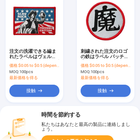
注文の洗濯できる編ま
刺繍された注文のロゴ
れたラベルはヴェルク
の鉄はラベル パッチの
ロ裏付けのMerrowのボ
赤いMerrowの編まれた
価格:
$0.05 to $0.5 (depends on the design and order quantity)
価格:
$0.05 to $0.5 (depends on the design and order quantity)
ーダーを修繕する
ボーダーを修繕する
MOQ:
100pcs
MOQ:
100pcs
最新価格を得る
最新価格を得る
接触
接触
時間を節約する
私たちはあなたと最高の製品に連絡しまし
ょう。