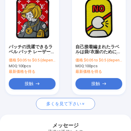
パッチの洗濯できるラ
自己接着編まれたラベ
ベル パッチ レーザーの
ルは袋/衣服のために防
PMS色の鉄はボーダー
水カートンのメモの印
価格:
$0.05 to $0.5 (depends on the design and order quantity)
価格:
$0.05 to $0.5 (depends on the design and order quantity)
を切った
のMerrowのボーダーを
MOQ:
100pcs
MOQ:
100pcs
修繕する
最新価格を得る
最新価格を得る
接触
接触
ホーム
多くを見て下さい
製品
企業情報
メッセージ