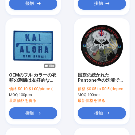
接触
接触
OEMのフル カラーの衣
国旗の続かれた
類の刺繍は友好的な編
Pantone色の洗濯でき
まれたバッジEcoの鉄
る注文の編まれたパッ
価格:
$0.10-$1.00/piece (depends on the design and order quantity)
価格:
$0.05 to $0.5 (depends on the design and order quantity)
を修繕する
チ
MOQ:
100pcs
MOQ:
100pcs
最新価格を得る
最新価格を得る
接触
接触