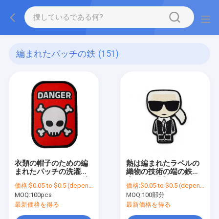
編まれたパッチの鉄
(151)
衣類の帽子のための編
熱は編まれたラベルの
まれたパッチの洗濯で
織物の技術の端の鉄を
きるラベル パッチの注
大きさで分類するカス
価格:
$0.05 to $0.5 (depends on the design and order quantity)
価格:
$0.05 to $0.5 (depends on the design and order quantity)
文のヴェルクロ裏付け
タマイズされた衣類の
MOQ:
100pcs
MOQ:
100部分
の鉄
ラベルを切った
最新価格を得る
最新価格を得る