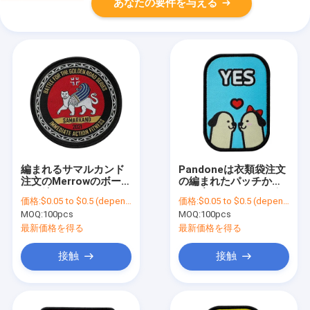
あなたの要件を与える
編まれるサマルカンド
Pandoneは衣類袋注文
注文のMerrowのボーダ
の編まれたパッチかわ
ーは編まれたラベル パ
いい犬のMerrowのボー
価格:
$0.05 to $0.5 (depends on the design and order quantity)
価格:
$0.05 to $0.5 (depends on the design and order quantity)
ッチを修繕する
ダーを着色する
MOQ:
100pcs
MOQ:
100pcs
最新価格を得る
最新価格を得る
接触
接触