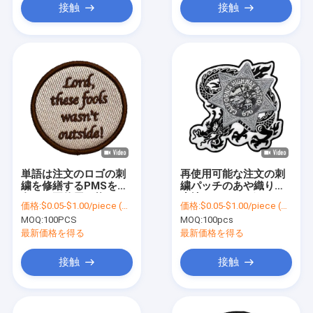
接触
接触
単語は注文のロゴの刺
再使用可能な注文の刺
繍を修繕するPMSを着
繍パッチのあや織りの
色する再使用可能な
生地/100% のポリエス
価格:
$0.05-$1.00/piece (depends on the design and order quantity)
価格:
$0.05-$1.00/piece (depends on the design and order quantity)
Stainable設計する
テルによって刺繍され
MOQ:
100PCS
MOQ:
100pcs
るロゴ パッチ
最新価格を得る
最新価格を得る
接触
接触