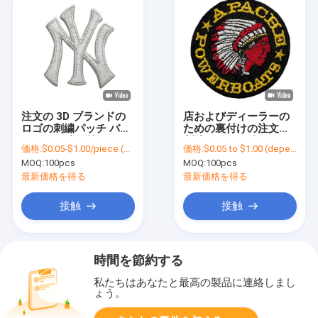
注文の 3D ブランドの
店およびディーラーの
ロゴの刺繍パッチ バッ
ための裏付けの注文の
キングの鉄が付いてい
刺繍パッチの縫うこと
価格:
$0.05-$1.00/piece (depends on the design and order quantity)
価格:
$0.05 to $1.00 (depends on the design and order quantity)
る編まれたパッチ
を縮小しません
MOQ:
100pcs
MOQ:
100pcs
最新価格を得る
最新価格を得る
接触
接触
時間を節約する
私たちはあなたと最高の製品に連絡しまし
ょう。