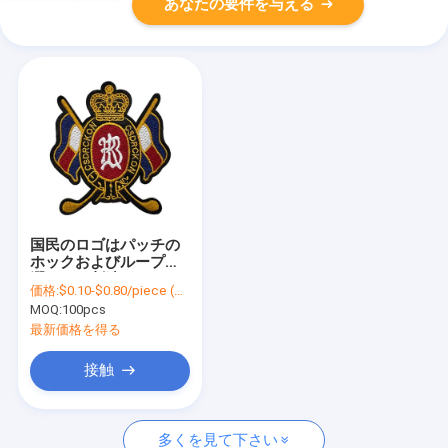
あなたの要件を与える
国民のロゴはパッチの
ホックおよびループ洗
濯できる刺繍パッチを
価格:
$0.10-$0.80/piece (depends on the design and order quantity)
刺繍した
MOQ:
100pcs
最新価格を得る
接触
多くを見て下さい