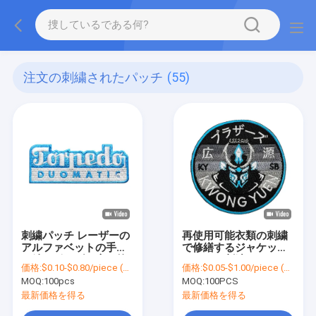
注文の刺繍されたパッチ
(55)
刺繍パッチ レーザーの
再使用可能衣類の刺繍
アルファベットの手紙
で修繕するジャケット
の鉄はボーダー肩の紋
のための刺繍パッチの
価格:
$0.10-$0.80/piece (depends on the design and order quantity)
価格:
$0.05-$1.00/piece (depends on the design and order quantity)
章を切った
鉄を縫いなさい
MOQ:
100pcs
MOQ:
100PCS
最新価格を得る
最新価格を得る