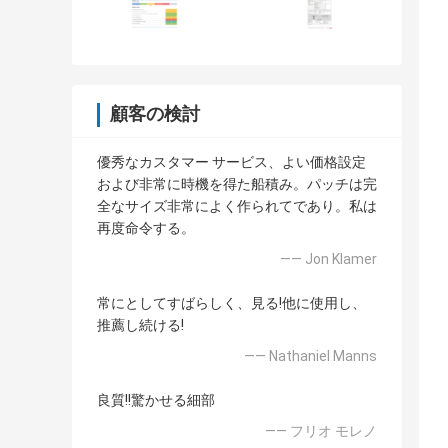
顧客の検討
優秀なカスタマー サービス、よい価格設定
および非常に時機を得た船積み。パッチは完
全なサイズ非常によく作られてであり。私は
再度命令する。
—— Jon Klamer
常にとしてすばらしく、見る!他に使用し、
推薦し続ける!
—— Nathaniel Manns
良質!!驚かせる細部
—— フリオ モレノ