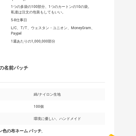
1つの多袋の100部分、1つのカートンの10の袋。
私達は注文の包装もしてもいい。
5-8仕事日
L/C、T/T、ウェスタン・ユニオン、MoneyGram、
Paypel
1週あたりの1,000,000部分
布の名前パッチ
綿/ナイロン生地
100個
環境に優しい、ハンドメイド
ン色の布ネーム パッチ
,