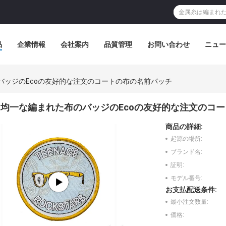
品
企業情報
会社案内
品質管理
お問い合わせ
ニュー
バッジのEcoの友好的な注文のコートの布の名前パッチ
均一な編まれた布のバッジのEcoの友好的な注文のコ
商品の詳細:
起源の場所:
ブランド名:
証明:
モデル番号:
お支払配送条件:
最小注文数量:
価格: