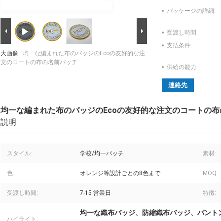
パッケージの詳細:
受渡し時間:
支払条件:
大画像 :
均一な編まれた布のバッジのEcoの友好的な注
文のコートの布の名前パッチ
供給の能力:
連絡先
均一な編まれた布のバッジのEcoの友好的な注文のコートの
説明
スタイル:
学校/均一パッチ
素材:
色:
オレンジ等設計ごとの8色まで
MOQ:
受渡し時間:
7-15 営業日
特徴:
均一な織布バッジ、防縮織布バッジ、パント
ハイライト: