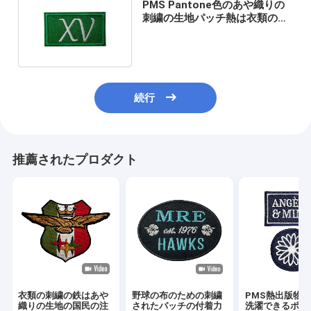
PMS Pantone色のあや織りの
刺繍の生地パッチ熱は衣類のた
めの注文を切った
続行
推薦されたプロダクト
衣類の刺繍の鉄はあや
野球の布のための刺繍
PMS熱出版物
織りの生地の国民の注
されたパッチの付着力
洗濯できるポリ