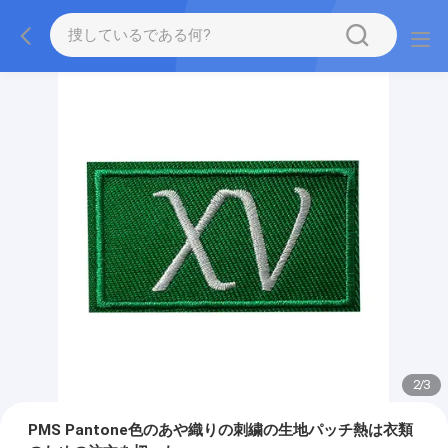
2
/
3
PMS Pantone色のあや織りの刺繍の生地パッチ熱は衣類